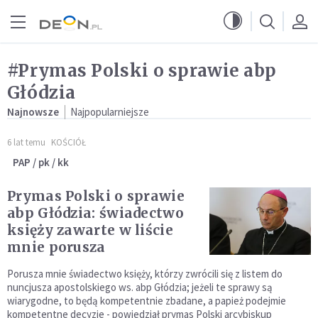
Przejdź do menu głównego
Przejdź do treści
#Prymas Polski o sprawie abp
Głódzia
Najnowsze
Najpopularniejsze
6 lat temu
KOŚCIÓŁ
PAP / pk / kk
Prymas Polski o sprawie
abp Głódzia: świadectwo
księży zawarte w liście
mnie porusza
Porusza mnie świadectwo księży, którzy zwrócili się z listem do
nuncjusza apostolskiego ws. abp Głódzia; jeżeli te sprawy są
wiarygodne, to będą kompetentnie zbadane, a papież podejmie
kompetentne decyzje - powiedział prymas Polski arcybiskup