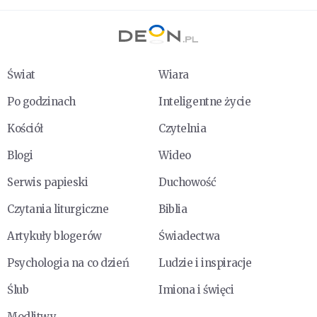
Świat
Wiara
Po godzinach
Inteligentne życie
Kościół
Czytelnia
Blogi
Wideo
Serwis papieski
Duchowość
Czytania liturgiczne
Biblia
Artykuły blogerów
Świadectwa
Psychologia na co dzień
Ludzie i inspiracje
Ślub
Imiona i święci
Modlitwy