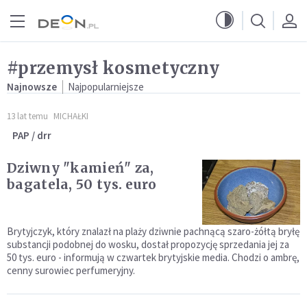
Przejdź do menu głównego
Przejdź do treści
#przemysł kosmetyczny
Najnowsze
Najpopularniejsze
13 lat temu
MICHAŁKI
PAP / drr
Dziwny "kamień" za,
bagatela, 50 tys. euro
Brytyjczyk, który znalazł na plaży dziwnie pachnącą szaro-żółtą bryłę
substancji podobnej do wosku, dostał propozycję sprzedania jej za
50 tys. euro - informują w czwartek brytyjskie media. Chodzi o ambrę,
cenny surowiec perfumeryjny.