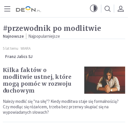
Przejdź do menu głównego
Przejdź do treści
#przewodnik po modlitwie
Najnowsze
Najpopularniejsze
5 lat temu
WIARA
Franz Jalics SJ
Kilka faktów o
modlitwie ustnej, które
mogą pomóc w rozwoju
duchowym
Należy modlić się "na siłę"? Kiedy modlitwa staje się formalnością?
Czy modląc się różańcem, trzeba bez przerwy skupiać się na
wypowiadanych słowach?