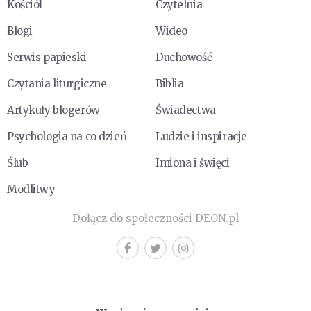
Kościół
Czytelnia
Blogi
Wideo
Serwis papieski
Duchowość
Czytania liturgiczne
Biblia
Artykuły blogerów
Świadectwa
Psychologia na co dzień
Ludzie i inspiracje
Ślub
Imiona i święci
Modlitwy
Dołącz do społeczności DEON.pl