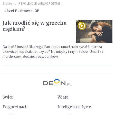
9 lat temu
REKOLEKCJE WIELKOPOSTNE
Józef Puciłowski OP
Jak modlić się w grzechu
ciężkim?
Na litość boską! Dlaczego Pan Jezus umarł na krzyżu? Umarł za
dziewice niepokalane, czy co? No między innymi także. Umarł za
morderców, złodziei, rozwodników.
Świat
Wiara
Po godzinach
Inteligentne życie