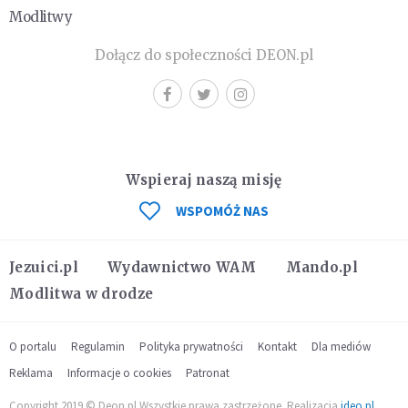
Modlitwy
Dołącz do społeczności DEON.pl
Wspieraj naszą misję
WSPOMÓŻ NAS
Jezuici.pl
Wydawnictwo WAM
Mando.pl
Modlitwa w drodze
O portalu
Regulamin
Polityka prywatności
Kontakt
Dla mediów
Reklama
Informacje o cookies
Patronat
Copyright 2019 © Deon.pl Wszystkie prawa zastrzeżone. Realizacja
ideo.pl