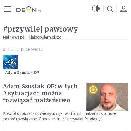
Przejdź do menu głównego
Przejdź do treści
#przywilej pawłowy
Najnowsze
Najpopularniejsze
8 lat temu
DUCHOWOŚĆ
Adam Szustak OP
Adam Szustak OP: w tych
2 sytuacjach można
rozwiązać małżeństwo
Kościół dopuszcza dwie sytuacje, w których małżeństwo może
zostać rozwiązane. Chodzi m. in. o "przywilej Pawłowy".