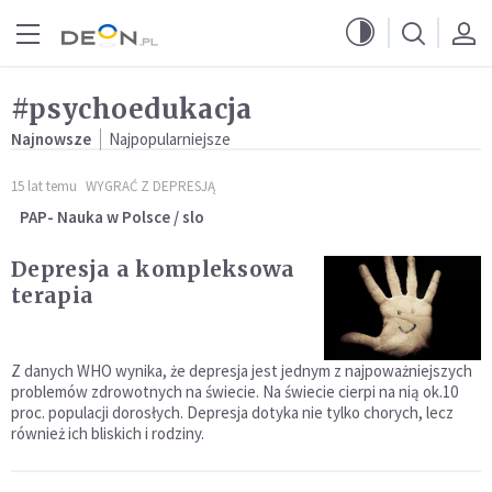
Przejdź do menu głównego
Przejdź do treści
#psychoedukacja
Najnowsze
Najpopularniejsze
15 lat temu
WYGRAĆ Z DEPRESJĄ
PAP- Nauka w Polsce / slo
Depresja a kompleksowa
terapia
Z danych WHO wynika, że depresja jest jednym z najpoważniejszych
problemów zdrowotnych na świecie. Na świecie cierpi na nią ok.10
proc. populacji dorosłych. Depresja dotyka nie tylko chorych, lecz
również ich bliskich i rodziny.