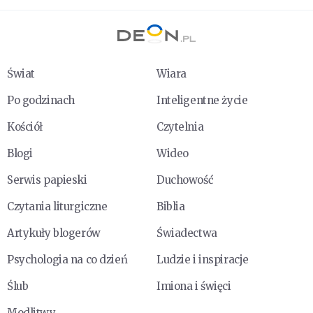
Świat
Wiara
Po godzinach
Inteligentne życie
Kościół
Czytelnia
Blogi
Wideo
Serwis papieski
Duchowość
Czytania liturgiczne
Biblia
Artykuły blogerów
Świadectwa
Psychologia na co dzień
Ludzie i inspiracje
Ślub
Imiona i święci
Modlitwy