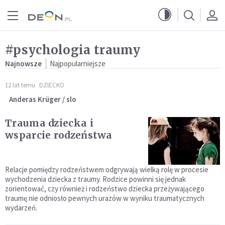
Przejdź do menu głównego
Przejdź do treści
#psychologia traumy
Najnowsze
Najpopularniejsze
12 lat temu
DZIECKO
Anderas Krüger / slo
Trauma dziecka i
wsparcie rodzeństwa
Relacje pomiędzy rodzeństwem odgrywają wielką rolę w procesie
wychodzenia dziecka z traumy. Rodzice powinni się jednak
zorientować, czy również i rodzeństwo dziecka przeżywającego
traumę nie odniosło pewnych urazów w wyniku traumatycznych
wydarzeń.