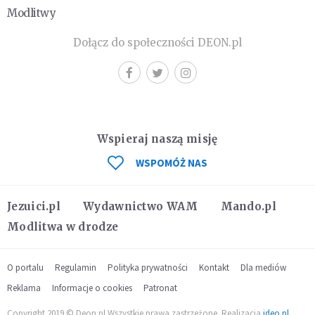
Modlitwy
Dołącz do społeczności DEON.pl
Wspieraj naszą misję
WSPOMÓŻ NAS
Jezuici.pl
Wydawnictwo WAM
Mando.pl
Modlitwa w drodze
O portalu
Regulamin
Polityka prywatności
Kontakt
Dla mediów
Reklama
Informacje o cookies
Patronat
Copyright 2019 © Deon.pl Wszystkie prawa zastrzeżone. Realizacja
ideo.pl