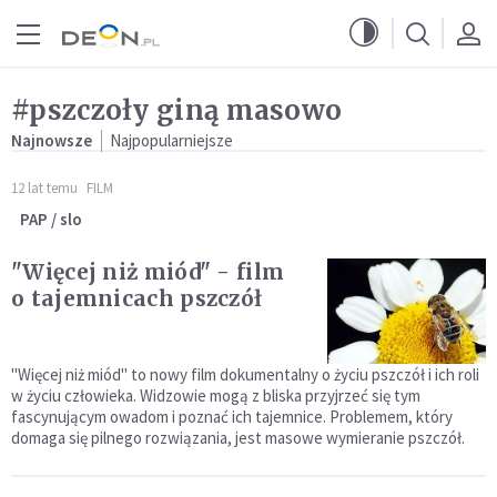
Przejdź do menu głównego
Przejdź do treści
#pszczoły giną masowo
Najnowsze
Najpopularniejsze
12 lat temu
FILM
PAP / slo
"Więcej niż miód" - film
o tajemnicach pszczół
"Więcej niż miód" to nowy film dokumentalny o życiu pszczół i ich roli
w życiu człowieka. Widzowie mogą z bliska przyjrzeć się tym
fascynującym owadom i poznać ich tajemnice. Problemem, który
domaga się pilnego rozwiązania, jest masowe wymieranie pszczół.