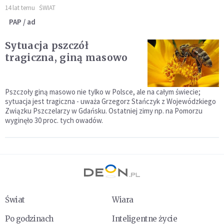
14 lat temu
ŚWIAT
PAP / ad
Sytuacja pszczół
tragiczna, giną masowo
Pszczoły giną masowo nie tylko w Polsce, ale na całym świecie;
sytuacja jest tragiczna - uważa Grzegorz Stańczyk z Wojewódzkiego
Związku Pszczelarzy w Gdańsku. Ostatniej zimy np. na Pomorzu
wyginęło 30 proc. tych owadów.
Świat
Wiara
Po godzinach
Inteligentne życie