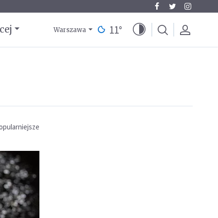
11
°
cej
Warszawa
opularniejsze