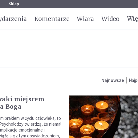
g
Sklep
Wię
darzenia
Komentarze
Wiara
Wideo
Najnowsze
Najp
raki miejscem
ia Boga
 brakiem w życiu człowieka, to
 Psycholodzy twierdzą, że niemal
mplikacje emocjonalne i
iążą się z tym doświadczeniem,