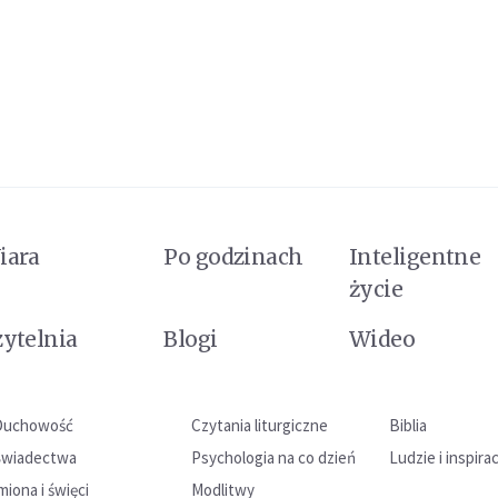
iara
Po godzinach
Inteligentne
życie
zytelnia
Blogi
Wideo
Duchowość
Czytania liturgiczne
Biblia
Świadectwa
Psychologia na co dzień
Ludzie i inspira
miona i święci
Modlitwy