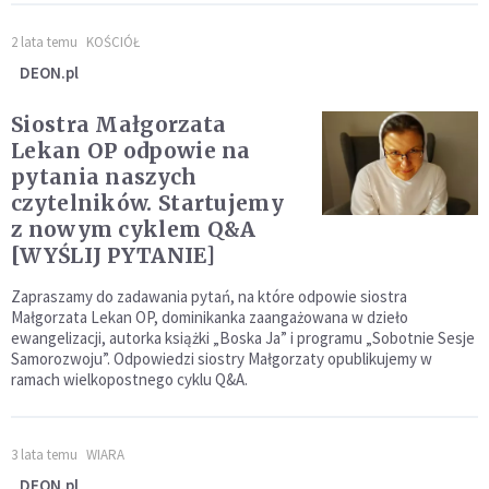
2 lata temu
KOŚCIÓŁ
DEON.pl
Siostra Małgorzata
Lekan OP odpowie na
pytania naszych
czytelników. Startujemy
z nowym cyklem Q&A
[WYŚLIJ PYTANIE]
Zapraszamy do zadawania pytań, na które odpowie siostra
Małgorzata Lekan OP, dominikanka zaangażowana w dzieło
ewangelizacji, autorka książki „Boska Ja” i programu „Sobotnie Sesje
Samorozwoju”. Odpowiedzi siostry Małgorzaty opublikujemy w
ramach wielkopostnego cyklu Q&A.
3 lata temu
WIARA
DEON.pl