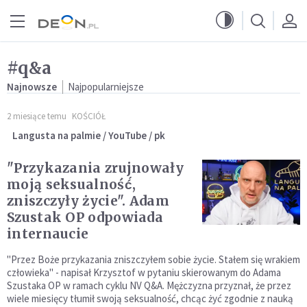
Przejdź do menu głównego
Przejdź do treści
#q&a
Najnowsze
Najpopularniejsze
2 miesiące temu
KOŚCIÓŁ
Langusta na palmie / YouTube / pk
"Przykazania zrujnowały
moją seksualność́,
zniszczyły życie". Adam
Szustak OP odpowiada
internaucie
"Przez Boże przykazania zniszczyłem sobie życie. Stałem się wrakiem
człowieka" - napisał Krzysztof w pytaniu skierowanym do Adama
Szustaka OP w ramach cyklu NV Q&A. Mężczyzna przyznał, że przez
wiele miesięcy tłumił swoją seksualność, chcąc żyć zgodnie z nauką