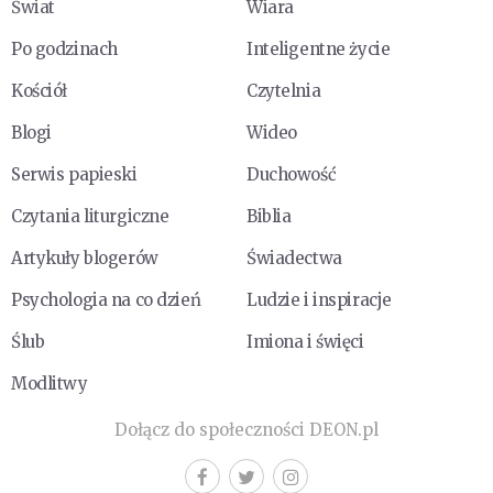
Świat
Wiara
Po godzinach
Inteligentne życie
Kościół
Czytelnia
Blogi
Wideo
Serwis papieski
Duchowość
Czytania liturgiczne
Biblia
Artykuły blogerów
Świadectwa
Psychologia na co dzień
Ludzie i inspiracje
Ślub
Imiona i święci
Modlitwy
Dołącz do społeczności DEON.pl