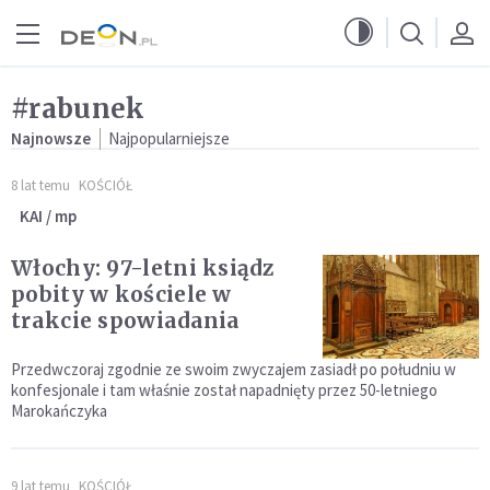
Przejdź do menu głównego
Przejdź do treści
#rabunek
Najnowsze
Najpopularniejsze
8 lat temu
KOŚCIÓŁ
KAI / mp
Włochy: 97-letni ksiądz
pobity w kościele w
trakcie spowiadania
Przedwczoraj zgodnie ze swoim zwyczajem zasiadł po południu w
konfesjonale i tam właśnie został napadnięty przez 50-letniego
Marokańczyka
9 lat temu
KOŚCIÓŁ