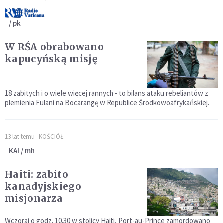
/ pk
W RŚA obrabowano
kapucyńską misję
18 zabitych i o wiele więcej rannych - to bilans ataku rebeliantów z
plemienia Fulani na Bocarangę w Republice Środkowoafrykańskiej.
13 lat temu
KOŚCIÓŁ
KAI / mh
Haiti: zabito
kanadyjskiego
misjonarza
Wczoraj o godz. 10.30 w stolicy Haiti, Port-au-Prince zamordowano