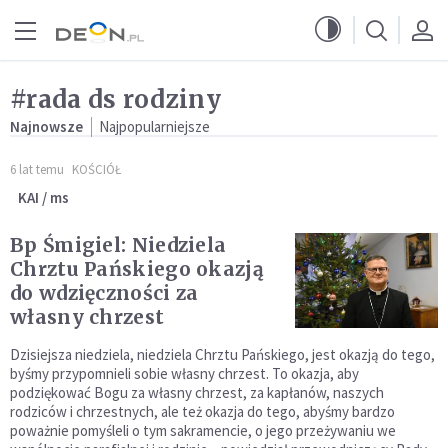
Przejdź do menu głównego
Przejdź do treści
#rada ds rodziny
Najnowsze
Najpopularniejsze
6 lat temu
KOŚCIÓŁ
KAI / ms
Bp Śmigiel: Niedziela
Chrztu Pańskiego okazją
do wdzięczności za
własny chrzest
Dzisiejsza niedziela, niedziela Chrztu Pańskiego, jest okazją do tego,
byśmy przypomnieli sobie własny chrzest. To okazja, aby
podziękować Bogu za własny chrzest, za kapłanów, naszych
rodziców i chrzestnych, ale też okazja do tego, abyśmy bardzo
poważnie pomyśleli o tym sakramencie, o jego przeżywaniu we