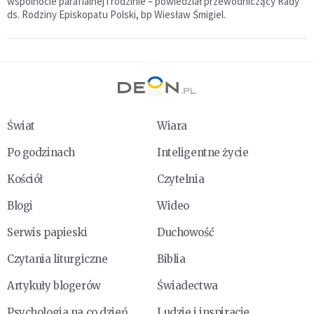
wspólnocie parafialnej i rodzinie – powiedział przewodniczący Rady
ds. Rodziny Episkopatu Polski, bp Wiesław Śmigiel.
Świat
Wiara
Po godzinach
Inteligentne życie
Kościół
Czytelnia
Blogi
Wideo
Serwis papieski
Duchowość
Czytania liturgiczne
Biblia
Artykuły blogerów
Świadectwa
Psychologia na co dzień
Ludzie i inspiracje