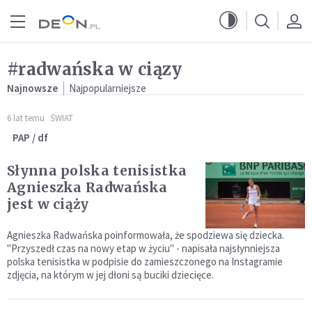
Przejdź do menu głównego
Przejdź do treści
#radwańska w ciązy
Najnowsze
Najpopularniejsze
6 lat temu
ŚWIAT
PAP / df
Słynna polska tenisistka
Agnieszka Radwańska
jest w ciąży
Agnieszka Radwańska poinformowała, że spodziewa się dziecka.
"Przyszedł czas na nowy etap w życiu" - napisała najsłynniejsza
polska tenisistka w podpisie do zamieszczonego na Instagramie
zdjęcia, na którym w jej dłoni są buciki dziecięce.