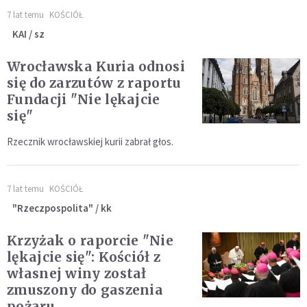
7 lat temu
KOŚCIÓŁ
KAI / sz
Wrocławska Kuria odnosi
się do zarzutów z raportu
Fundacji "Nie lękajcie
się"
Rzecznik wrocławskiej kurii zabrał głos.
7 lat temu
KOŚCIÓŁ
"Rzeczpospolita" / kk
Krzyżak o raporcie "Nie
lękajcie się": Kościół z
własnej winy został
zmuszony do gaszenia
pożaru