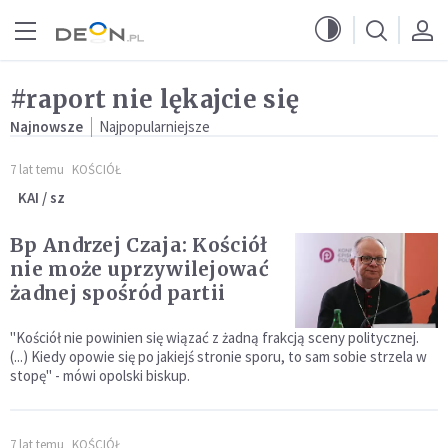
Przejdź do menu głównego
Przejdź do treści
#raport nie lękajcie się
Najnowsze
Najpopularniejsze
7 lat temu
KOŚCIÓŁ
KAI / sz
Bp Andrzej Czaja: Kościół
nie może uprzywilejować
żadnej spośród partii
"Kościół nie powinien się wiązać z żadną frakcją sceny politycznej.
(...) Kiedy opowie się po jakiejś stronie sporu, to sam sobie strzela w
stopę" - mówi opolski biskup.
7 lat temu
KOŚCIÓŁ