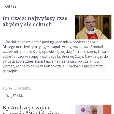
KAI / sz
Bp Czaja: najwyższy czas,
abyśmy się ocknęli
- Kościół ma także pełnić posługę jednania w społeczeństwie.
Dlatego musi być apartyjny, metapolityczny, pozostawać ponad
wszelkimi sporami. Kiedy opowie się po jakiejś stronie sporu, to sam
sobie "strzela w stopę" - ostrzega bp Andrzej Czaja. Nawiązując do
sytuacji społecznej i narastającej fali nienawiści bp Czaja mówi
wprost, że "na to co się w Polsce dzieje, Kościół nie może patrzeć
spokojnie".
7 lat temu
KOŚCIÓŁ
"Więź" / kk
Bp Andrzej Czaja o
raporcie "Nie lękajcie