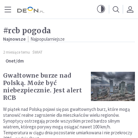
Przejdź do menu głównego
Przejdź do treści
#rcb pogoda
Najnowsze
Najpopularniejsze
2 miesiące temu
ŚWIAT
Onet/dm
Gwałtowne burze nad
Polską. Może być
niebezpiecznie. Jest alert
RCB
W piątek nad Polską pojawi się pas gwałtownych burz, które mogą
stanowić realne zagrożenie dla mieszkańców wielu regionów.
Synoptycy ostrzegają przede wszystkim przed bardzo silnym
wiatrem, którego porywy mogą osiągać nawet 100 km/h.
Temperatura w ciągu dnia pozostanie umiarkowana i nie przekroczy