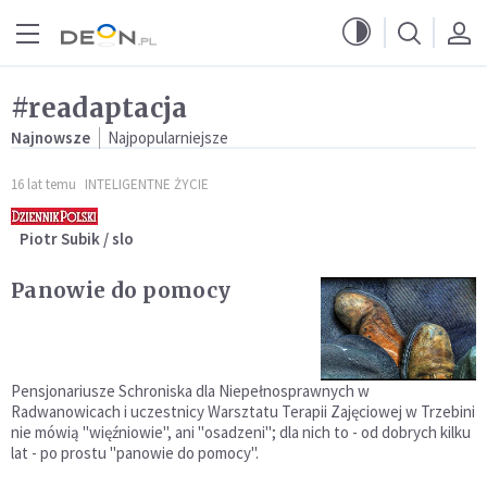
Przejdź do menu głównego
Przejdź do treści
#readaptacja
Najnowsze
Najpopularniejsze
16 lat temu
INTELIGENTNE ŻYCIE
Piotr Subik / slo
Panowie do pomocy
Pensjonariusze Schroniska dla Niepełnosprawnych w
Radwanowicach i uczestnicy Warsztatu Terapii Zajęciowej w Trzebini
nie mówią "więźniowie", ani "osadzeni"; dla nich to - od dobrych kilku
lat - po prostu "panowie do pomocy".