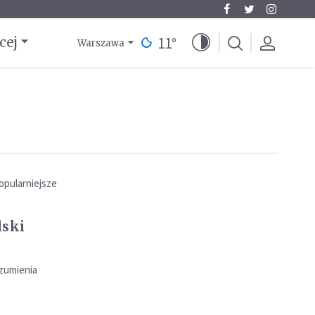
11
°
cej
Warszawa
opularniejsze
lski
ozumienia