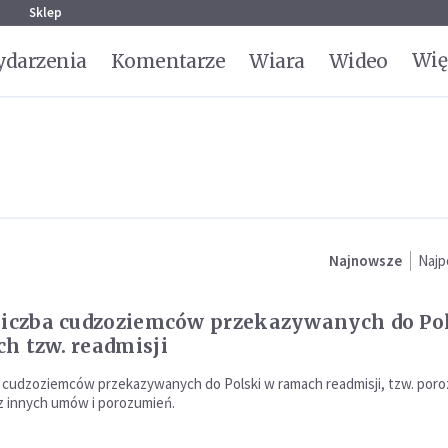
g
Sklep
Wię
darzenia
Komentarze
Wiara
Wideo
Najnowsze
Najp
liczba cudzoziemców przekazywanych do Po
h tzw. readmisji
a cudzoziemców przekazywanych do Polski w ramach readmisji, tzw. por
raz innych umów i porozumień.