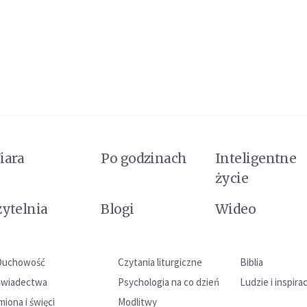
iara
Po godzinach
Inteligentne
życie
zytelnia
Blogi
Wideo
Duchowość
Czytania liturgiczne
Biblia
Świadectwa
Psychologia na co dzień
Ludzie i inspira
miona i święci
Modlitwy