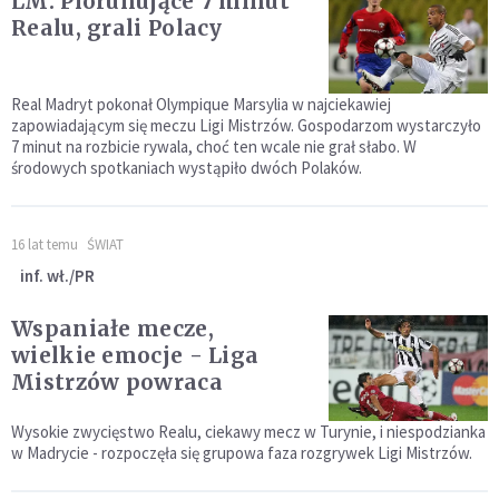
LM: Piorunujące 7 minut
Realu, grali Polacy
Real Madryt pokonał Olympique Marsylia w najciekawiej
zapowiadającym się meczu Ligi Mistrzów. Gospodarzom wystarczyło
7 minut na rozbicie rywala, choć ten wcale nie grał słabo. W
środowych spotkaniach wystąpiło dwóch Polaków.
16 lat temu
ŚWIAT
inf. wł./PR
Wspaniałe mecze,
wielkie emocje - Liga
Mistrzów powraca
Wysokie zwycięstwo Realu, ciekawy mecz w Turynie, i niespodzianka
w Madrycie - rozpoczęła się grupowa faza rozgrywek Ligi Mistrzów.