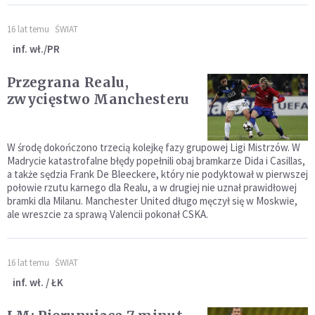
16 lat temu
ŚWIAT
inf. wł./PR
Przegrana Realu,
zwycięstwo Manchesteru
W środę dokończono trzecią kolejkę fazy grupowej Ligi Mistrzów. W
Madrycie katastrofalne błędy popełnili obaj bramkarze Dida i Casillas,
a także sędzia Frank De Bleeckere, który nie podyktował w pierwszej
połowie rzutu karnego dla Realu, a w drugiej nie uznał prawidłowej
bramki dla Milanu. Manchester United długo męczył się w Moskwie,
ale wreszcie za sprawą Valencii pokonał CSKA.
16 lat temu
ŚWIAT
inf. wł. / ŁK