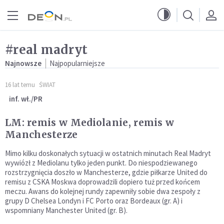
Przejdź do menu głównego
Przejdź do treści
#real madryt
Najnowsze
Najpopularniejsze
16 lat temu
ŚWIAT
inf. wł./PR
LM: remis w Mediolanie, remis w
Manchesterze
Mimo kilku doskonałych sytuacji w ostatnich minutach Real Madryt
wywiózł z Mediolanu tylko jeden punkt. Do niespodziewanego
rozstrzygnięcia doszło w Manchesterze, gdzie piłkarze United do
remisu z CSKA Moskwa doprowadzili dopiero tuż przed końcem
meczu. Awans do kolejnej rundy zapewniły sobie dwa zespoły z
grupy D Chelsea Londyn i FC Porto oraz Bordeaux (gr. A) i
wspomniany Manchester United (gr. B).