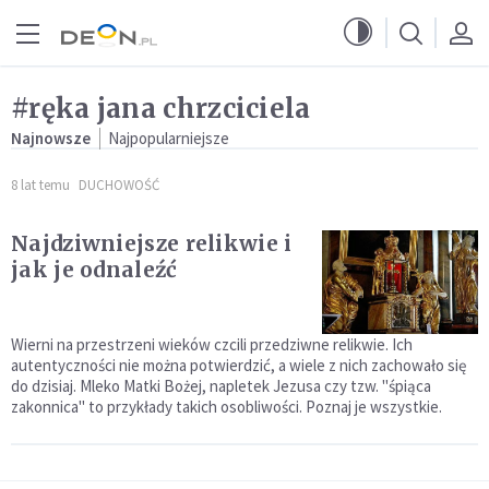
Przejdź do menu głównego
Przejdź do treści
#ręka jana chrzciciela
Najnowsze
Najpopularniejsze
8 lat temu
DUCHOWOŚĆ
Najdziwniejsze relikwie i
jak je odnaleźć
Wierni na przestrzeni wieków czcili przedziwne relikwie. Ich
autentyczności nie można potwierdzić, a wiele z nich zachowało się
do dzisiaj. Mleko Matki Bożej, napletek Jezusa czy tzw. "śpiąca
zakonnica" to przykłady takich osobliwości. Poznaj je wszystkie.