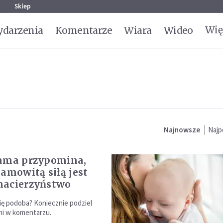
g
Sklep
Wię
darzenia
Komentarze
Wiara
Wideo
Najnowsze
Najp
ama przypomina,
samowitą siłą jest
macierzyństwo
się podoba? Koniecznie podziel
mi w komentarzu.