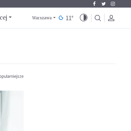
11
°
cej
Warszawa
opularniejsze