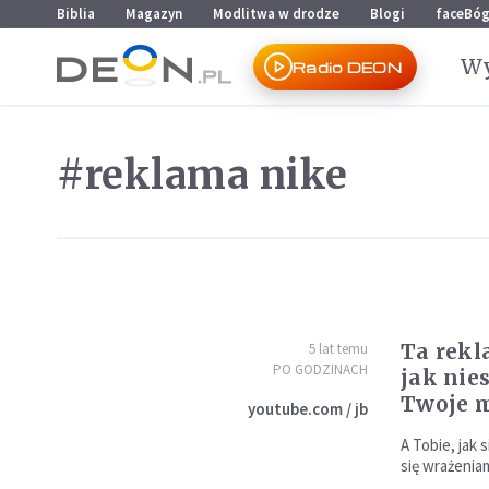
Przejdź do menu głównego
Przejdź do treści
Biblia
Magazyn
Modlitwa w drodze
Blogi
faceBó
Wy
Radio DEON
#reklama nike
Ta rekl
5 lat temu
PO GODZINACH
jak nie
Twoje 
youtube.com / jb
A Tobie, jak 
się wrażenia