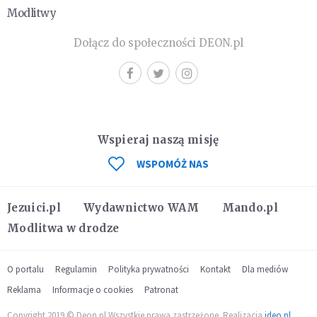
Modlitwy
Dołącz do społeczności DEON.pl
Wspieraj naszą misję
WSPOMÓŻ NAS
Jezuici.pl
Wydawnictwo WAM
Mando.pl
Modlitwa w drodze
O portalu
Regulamin
Polityka prywatności
Kontakt
Dla mediów
Reklama
Informacje o cookies
Patronat
Copyright 2019 © Deon.pl Wszystkie prawa zastrzeżone. Realizacja
ideo.pl