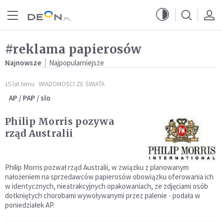
Przejdź do menu głównego
Przejdź do treści
#reklama papierosów
Najnowsze
Najpopularniejsze
15 lat temu
WIADOMOŚCI ZE ŚWIATA
AP / PAP / slo
Philip Morris pozywa
rząd Australii
Philip Morris pozwał rząd Australii, w związku z planowanym
nałożeniem na sprzedawców papierosów obowiązku oferowania ich
w identycznych, nieatrakcyjnych opakowaniach, ze zdjęciami osób
dotkniętych chorobami wywoływanymi przez palenie - podała w
poniedziałek AP.