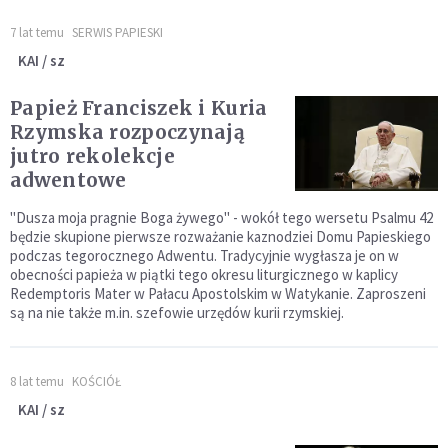
7 lat temu
SERWIS PAPIESKI
KAI / sz
Papież Franciszek i Kuria
Rzymska rozpoczynają
jutro rekolekcje
adwentowe
"Dusza moja pragnie Boga żywego" - wokół tego wersetu Psalmu 42
będzie skupione pierwsze rozważanie kaznodziei Domu Papieskiego
podczas tegorocznego Adwentu. Tradycyjnie wygłasza je on w
obecności papieża w piątki tego okresu liturgicznego w kaplicy
Redemptoris Mater w Pałacu Apostolskim w Watykanie. Zaproszeni
są na nie także m.in. szefowie urzędów kurii rzymskiej.
8 lat temu
KOŚCIÓŁ
KAI / sz