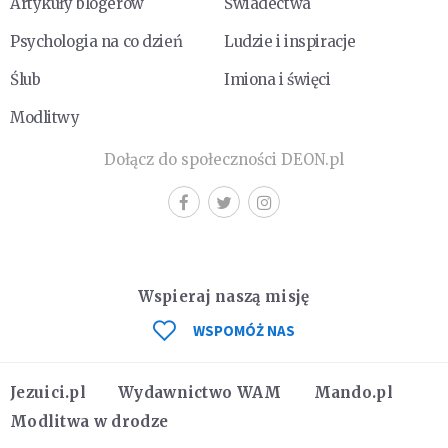
Artykuły blogerów
Świadectwa
Psychologia na co dzień
Ludzie i inspiracje
Ślub
Imiona i święci
Modlitwy
Dołącz do społeczności DEON.pl
Wspieraj naszą misję
WSPOMÓŻ NAS
Jezuici.pl
Wydawnictwo WAM
Mando.pl
Modlitwa w drodze