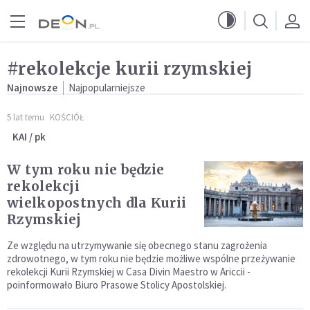
Przejdź do menu głównego
Przejdź do treści
#rekolekcje kurii rzymskiej
Najnowsze
Najpopularniejsze
5 lat temu
KOŚCIÓŁ
KAI / pk
W tym roku nie będzie
rekolekcji
wielkopostnych dla Kurii
Rzymskiej
Ze względu na utrzymywanie się obecnego stanu zagrożenia
zdrowotnego, w tym roku nie będzie możliwe wspólne przeżywanie
rekolekcji Kurii Rzymskiej w Casa Divin Maestro w Ariccii -
poinformowało Biuro Prasowe Stolicy Apostolskiej.