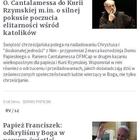
O. Cantalamessa do Kurii
Rzymskiej m.in. o silnej
pokusie poczucia
elitarności wśród
katolików
Świętość chrześcijańska polega na naśladowaniu Chrystusa i
"doskonałej jedności" z Nim - przypomniał 2 marca kaznodzieja Domu
Papieskiego o. Raniero Cantalamessa OFMCap w drugim kazaniu
wielkopostnym dla papieża i Kurii Rzymskiej. Wspomniał w nim
również o odrzuceniu i prześladowaniach, jakich doświadczają dziś w
zeświecczonych społeczeństwach ludzie wierzący w Boga, nie tylko
chrześcijanie.
9 lat temu
SERWIS PAPIESKI
RV / sz
Papież Franciszek:
odkryliśmy Boga w