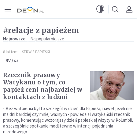
Przejdź do menu głównego
Przejdź do treści
#relacje z papieżem
Najnowsze
Najpopularniejsze
8 lat temu
SERWIS PAPIESKI
RV / sz
Rzecznik prasowy
Watykanu o tym, co
papież ceni najbardziej w
kontaktach z ludźmi
- Bez wątpienia był to szczególny dzień dla Papieża, nawet jeżeli nie
ma dni bardziej czy mniej ważnych - powiedział watykański rzecznik
prasowy, komentując wczorajszy dzień papieskiej wizyty w Kolumbii,
a szczególnie spotkanie modlitewne w intencji pojednania
narodowego.