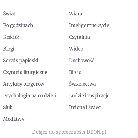
Świat
Wiara
Po godzinach
Inteligentne życie
Kościół
Czytelnia
Blogi
Wideo
Serwis papieski
Duchowość
Czytania liturgiczne
Biblia
Artykuły blogerów
Świadectwa
Psychologia na co dzień
Ludzie i inspiracje
Ślub
Imiona i święci
Modlitwy
Dołącz do społeczności DEON.pl