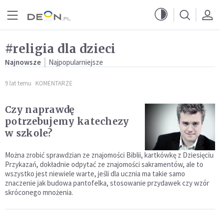
Przejdź do menu głównego
Przejdź do treści
#religia dla dzieci
Najnowsze
Najpopularniejsze
9 lat temu
KOMENTARZE
Czy naprawdę
potrzebujemy katechezy
w szkole?
Można zrobić sprawdzian ze znajomości Biblii, kartkówkę z Dziesięciu
Przykazań, dokładnie odpytać ze znajomości sakramentów, ale to
wszystko jest niewiele warte, jeśli dla ucznia ma takie samo
znaczenie jak budowa pantofelka, stosowanie przydawek czy wzór
skróconego mnożenia.