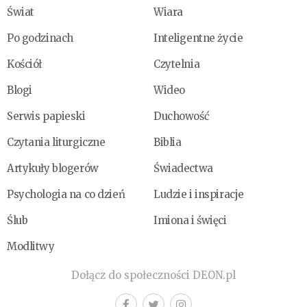
Świat
Wiara
Po godzinach
Inteligentne życie
Kościół
Czytelnia
Blogi
Wideo
Serwis papieski
Duchowość
Czytania liturgiczne
Biblia
Artykuły blogerów
Świadectwa
Psychologia na co dzień
Ludzie i inspiracje
Ślub
Imiona i święci
Modlitwy
Dołącz do społeczności DEON.pl