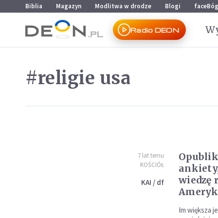
Przejdź do menu głównego
Przejdź do treści
Biblia
Magazyn
Modlitwa w drodze
Blogi
faceBó
Wy
Radio DEON
#religie usa
Opubli
7 lat temu
KOŚCIÓŁ
ankiety
wiedzę r
KAI / df
Amery
Im większa je