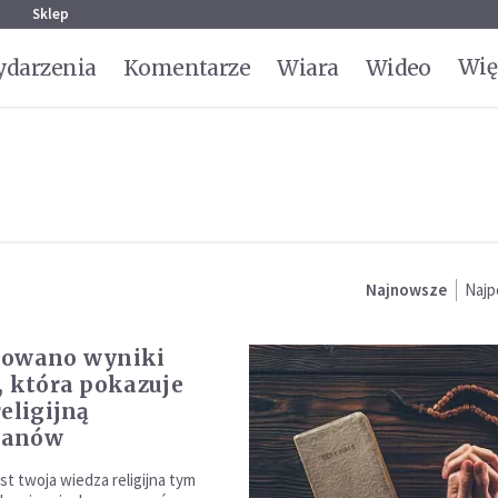
g
Sklep
Wię
darzenia
Komentarze
Wiara
Wideo
Najnowsze
Najp
kowano wyniki
, która pokazuje
eligijną
kanów
st twoja wiedza religijna tym