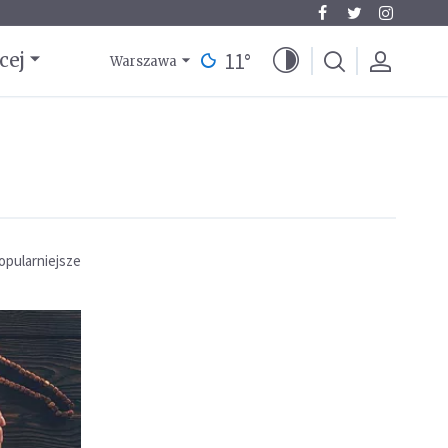
11
°
cej
Warszawa
opularniejsze