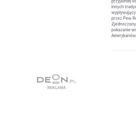
przyjaźniej 
innych trady
wypływający
przez Pew R
Zjednoczonyc
pokazanie wie
Amerykanów