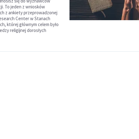
odnosisz się do wyznawców
cji. To jeden z wniosków
ch z ankiety przeprowadzonej
esearch Center w Stanach
h, której głównym celem było
dzy religijnej dorosłych
.