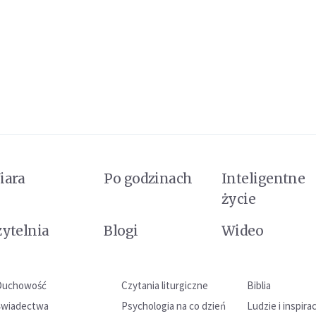
iara
Po godzinach
Inteligentne
życie
zytelnia
Blogi
Wideo
Duchowość
Czytania liturgiczne
Biblia
Świadectwa
Psychologia na co dzień
Ludzie i inspira