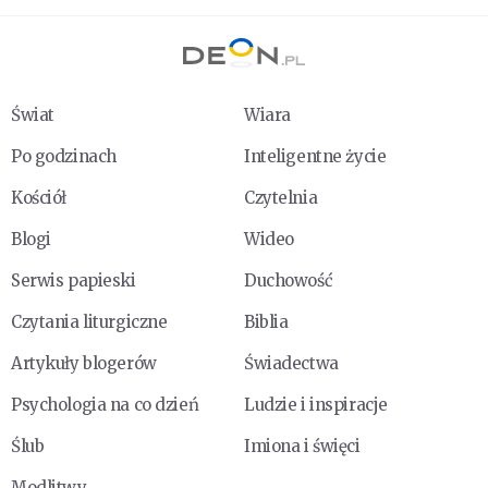
Świat
Wiara
Po godzinach
Inteligentne życie
Kościół
Czytelnia
Blogi
Wideo
Serwis papieski
Duchowość
Czytania liturgiczne
Biblia
Artykuły blogerów
Świadectwa
Psychologia na co dzień
Ludzie i inspiracje
Ślub
Imiona i święci
Modlitwy