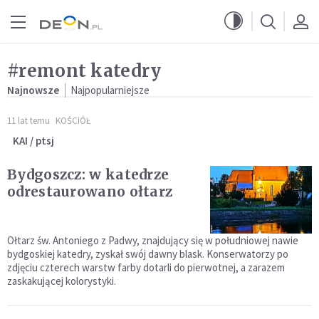
Przejdź do menu głównego
Przejdź do treści
#remont katedry
Najnowsze
Najpopularniejsze
11 lat temu
KOŚCIÓŁ
KAI / ptsj
Bydgoszcz: w katedrze
odrestaurowano ołtarz
Ołtarz św. Antoniego z Padwy, znajdujący się w południowej nawie
bydgoskiej katedry, zyskał swój dawny blask. Konserwatorzy po
zdjęciu czterech warstw farby dotarli do pierwotnej, a zarazem
zaskakującej kolorystyki.