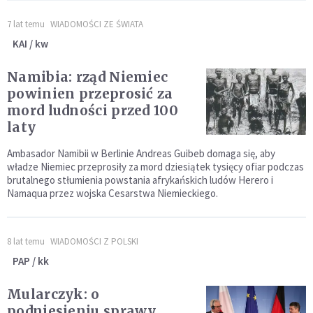
7 lat temu
WIADOMOŚCI ZE ŚWIATA
KAI / kw
Namibia: rząd Niemiec
powinien przeprosić za
mord ludności przed 100
laty
Ambasador Namibii w Berlinie Andreas Guibeb domaga się, aby
władze Niemiec przeprosiły za mord dziesiątek tysięcy ofiar podczas
brutalnego stłumienia powstania afrykańskich ludów Herero i
Namaqua przez wojska Cesarstwa Niemieckiego.
8 lat temu
WIADOMOŚCI Z POLSKI
PAP / kk
Mularczyk: o
podniesieniu sprawy