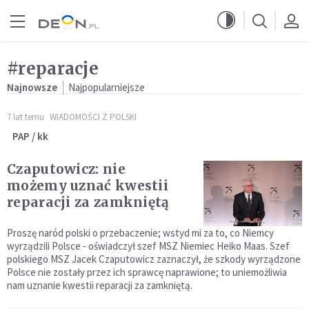
Przejdź do menu głównego
Przejdź do treści
#reparacje
Najnowsze
Najpopularniejsze
7 lat temu
WIADOMOŚCI Z POLSKI
PAP / kk
Czaputowicz: nie
możemy uznać kwestii
reparacji za zamkniętą
Proszę naród polski o przebaczenie; wstyd mi za to, co Niemcy
wyrządzili Polsce - oświadczył szef MSZ Niemiec Heiko Maas. Szef
polskiego MSZ Jacek Czaputowicz zaznaczył, że szkody wyrządzone
Polsce nie zostały przez ich sprawcę naprawione; to uniemożliwia
nam uznanie kwestii reparacji za zamkniętą.