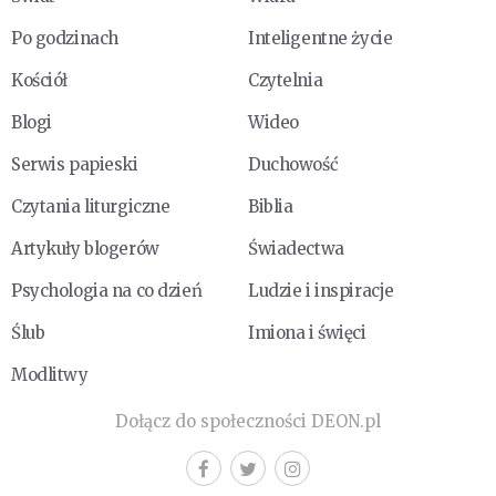
Po godzinach
Inteligentne życie
Kościół
Czytelnia
Blogi
Wideo
Serwis papieski
Duchowość
Czytania liturgiczne
Biblia
Artykuły blogerów
Świadectwa
Psychologia na co dzień
Ludzie i inspiracje
Ślub
Imiona i święci
Modlitwy
Dołącz do społeczności DEON.pl