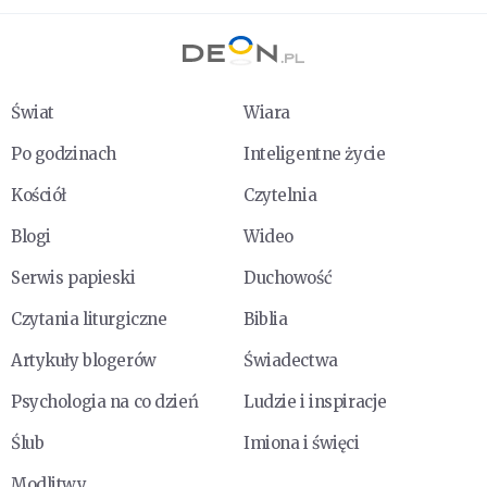
Świat
Wiara
Po godzinach
Inteligentne życie
Kościół
Czytelnia
Blogi
Wideo
Serwis papieski
Duchowość
Czytania liturgiczne
Biblia
Artykuły blogerów
Świadectwa
Psychologia na co dzień
Ludzie i inspiracje
Ślub
Imiona i święci
Modlitwy