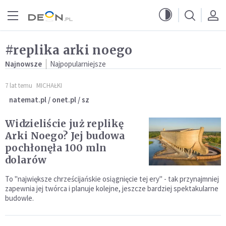
Przejdź do menu głównego
Przejdź do treści
#replika arki noego
Najnowsze
Najpopularniejsze
7 lat temu
MICHAŁKI
natemat.pl / onet.pl / sz
Widzieliście już replikę
Arki Noego? Jej budowa
pochłonęła 100 mln
dolarów
To "największe chrześcijańskie osiągnięcie tej ery" - tak przynajmniej
zapewnia jej twórca i planuje kolejne, jeszcze bardziej spektakularne
budowle.