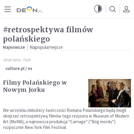
Przejdź do menu głównego
Przejdź do treści
#retrospektywa filmów
polańskiego
Najnowsze
Najpopularniejsze
14 lat temu
FILM
culture.pl / ns
Filmy Polańskiego w
Nowym Jorku
We wrześniu miłośnicy twórczości Romana Polańskiego będą mogli
obejrzeć retrospektywę filmów tego reżysera w Museum of Modern
Art (MoMA), a najnowsza produkcja "Carnage" ("Bóg mordu")
rozpocznie New York Film Festival.