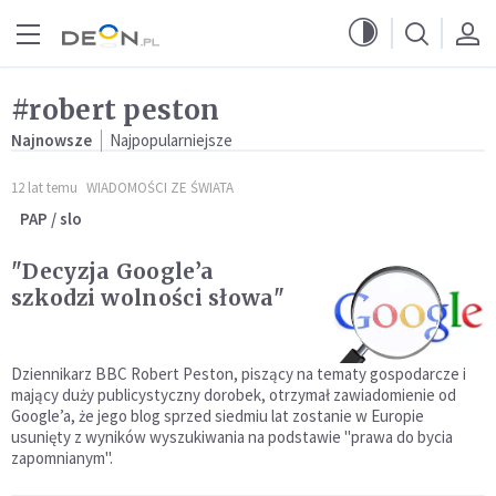
Przejdź do menu głównego
Przejdź do treści
#robert peston
Najnowsze
Najpopularniejsze
12 lat temu
WIADOMOŚCI ZE ŚWIATA
PAP / slo
"Decyzja Google’a
szkodzi wolności słowa"
Dziennikarz BBC Robert Peston, piszący na tematy gospodarcze i
mający duży publicystyczny dorobek, otrzymał zawiadomienie od
Google’a, że jego blog sprzed siedmiu lat zostanie w Europie
usunięty z wyników wyszukiwania na podstawie "prawa do bycia
zapomnianym".