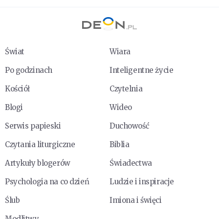
Świat
Wiara
Po godzinach
Inteligentne życie
Kościół
Czytelnia
Blogi
Wideo
Serwis papieski
Duchowość
Czytania liturgiczne
Biblia
Artykuły blogerów
Świadectwa
Psychologia na co dzień
Ludzie i inspiracje
Ślub
Imiona i święci
Modlitwy