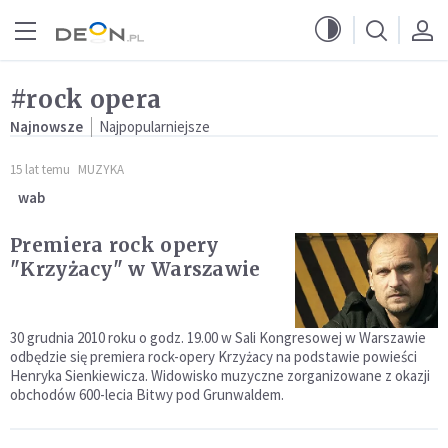
Przejdź do menu głównego
Przejdź do treści
#rock opera
Najnowsze
Najpopularniejsze
15 lat temu
MUZYKA
wab
Premiera rock opery
"Krzyżacy" w Warszawie
30 grudnia 2010 roku o godz. 19.00 w Sali Kongresowej w Warszawie
odbędzie się premiera rock-opery Krzyżacy na podstawie powieści
Henryka Sienkiewicza. Widowisko muzyczne zorganizowane z okazji
obchodów 600-lecia Bitwy pod Grunwaldem.