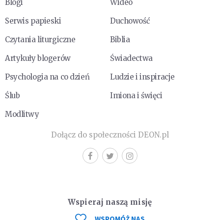
Blogi
Wideo
Serwis papieski
Duchowość
Czytania liturgiczne
Biblia
Artykuły blogerów
Świadectwa
Psychologia na co dzień
Ludzie i inspiracje
Ślub
Imiona i święci
Modlitwy
Dołącz do społeczności DEON.pl
Wspieraj naszą misję
WSPOMÓŻ NAS