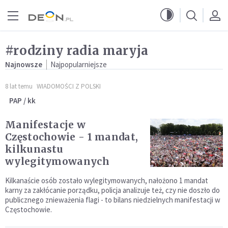
Przejdź do menu głównego
Przejdź do treści
#rodziny radia maryja
Najnowsze
Najpopularniejsze
8 lat temu
WIADOMOŚCI Z POLSKI
PAP / kk
Manifestacje w
Częstochowie - 1 mandat,
kilkunastu
wylegitymowanych
Kilkanaście osób zostało wylegitymowanych, nałożono 1 mandat
karny za zakłócanie porządku, policja analizuje też, czy nie doszło do
publicznego znieważenia flagi - to bilans niedzielnych manifestacji w
Częstochowie.