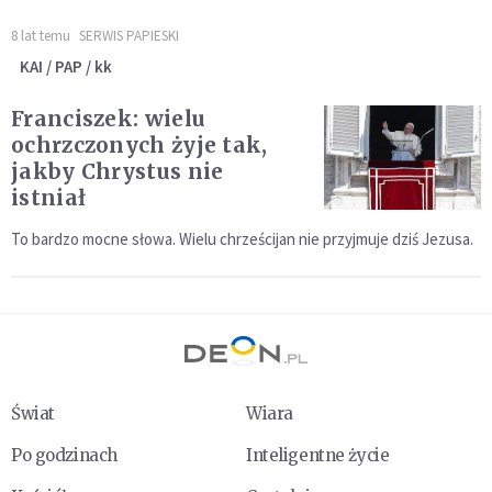
8 lat temu
SERWIS PAPIESKI
KAI / PAP / kk
Franciszek: wielu
ochrzczonych żyje tak,
jakby Chrystus nie
istniał
To bardzo mocne słowa. Wielu chrześcijan nie przyjmuje dziś Jezusa.
Świat
Wiara
Po godzinach
Inteligentne życie