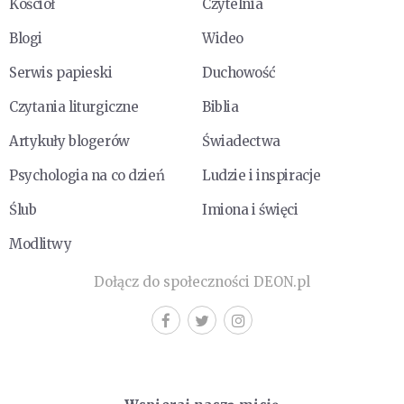
Kościół
Czytelnia
Blogi
Wideo
Serwis papieski
Duchowość
Czytania liturgiczne
Biblia
Artykuły blogerów
Świadectwa
Psychologia na co dzień
Ludzie i inspiracje
Ślub
Imiona i święci
Modlitwy
Dołącz do społeczności DEON.pl