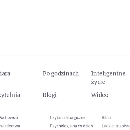
iara
Po godzinach
Inteligentne
życie
zytelnia
Blogi
Wideo
Duchowość
Czytania liturgiczne
Biblia
Świadectwa
Psychologia na co dzień
Ludzie i inspira