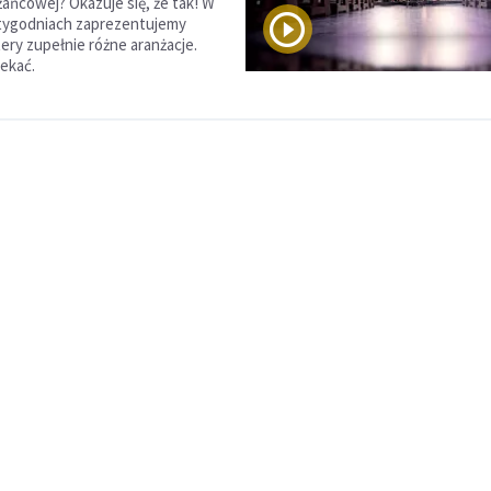
żańcowej? Okazuje się, że tak! W
 tygodniach zaprezentujemy
ery zupełnie różne aranżacje.
zekać.