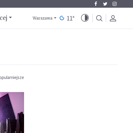
11
°
cej
Warszawa
opularniejsze