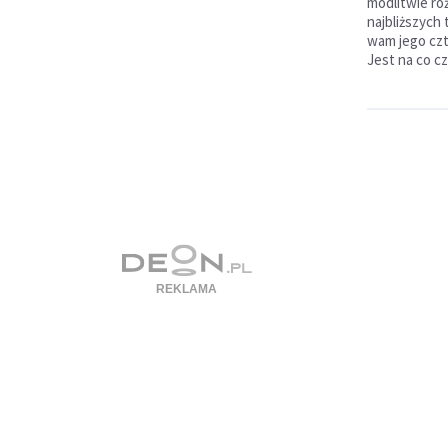
modlitwie ró
najbliższych
wam jego czt
Jest na co c