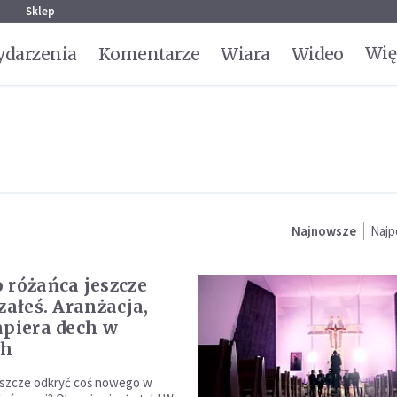
g
Sklep
Wię
darzenia
Komentarze
Wiara
Wideo
Najnowsze
Najp
 różańca jeszcze
załeś. Aranżacja,
apiera dech w
ch
eszcze odkryć coś nowego w