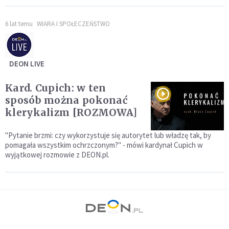
6 lat temu
WIARA I SPOŁECZEŃSTWO
DEON LIVE
Kard. Cupich: w ten
sposób można pokonać
klerykalizm [ROZMOWA]
"Pytanie brzmi: czy wykorzystuje się autorytet lub władzę tak, by
pomagała wszystkim ochrzczonym?" - mówi kardynał Cupich w
wyjątkowej rozmowie z DEON.pl.