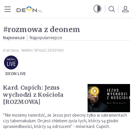
Przejdź do menu głównego
Przejdź do treści
#rozmowa z deonem
Najnowsze
Najpopularniejsze
6 lat temu
WIARA I SPOŁECZEŃSTWO
DEON LIVE
Kard. Cupich: Jezus
wychodzi z Kościoła
[ROZMOWA]
"Nie możemy twierdzić, że Jezus jest obecny tylko w sakramentach
czy tabernakulum. On jest chlebem życia tych, którzy są głodni
sprawiedliwości, którzy są odrzuceni" - mówi kard. Cupich.