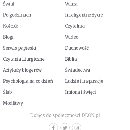
Świat
Wiara
Po godzinach
Inteligentne życie
Kościół
Czytelnia
Blogi
Wideo
Serwis papieski
Duchowość
Czytania liturgiczne
Biblia
Artykuły blogerów
Świadectwa
Psychologia na co dzień
Ludzie i inspiracje
Ślub
Imiona i święci
Modlitwy
Dołącz do społeczności DEON.pl