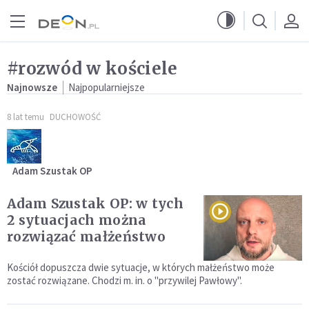
Przejdź do menu głównego
Przejdź do treści
#rozwód w kościele
Najnowsze
Najpopularniejsze
8 lat temu
DUCHOWOŚĆ
Adam Szustak OP
Adam Szustak OP: w tych
2 sytuacjach można
rozwiązać małżeństwo
Kościół dopuszcza dwie sytuacje, w których małżeństwo może
zostać rozwiązane. Chodzi m. in. o "przywilej Pawłowy".