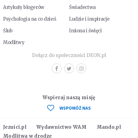
Artykuły blogerów
Świadectwa
Psychologia na co dzień
Ludzie i inspiracje
Ślub
Imiona i święci
Modlitwy
Dołącz do społeczności DEON.pl
Wspieraj naszą misję
WSPOMÓŻ NAS
Jezuici.pl
Wydawnictwo WAM
Mando.pl
Modlitwa w drodze