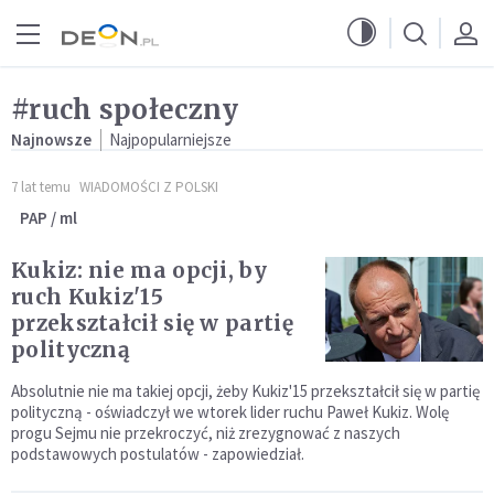
Przejdź do menu głównego
Przejdź do treści
#ruch społeczny
Najnowsze
Najpopularniejsze
7 lat temu
WIADOMOŚCI Z POLSKI
PAP / ml
Kukiz: nie ma opcji, by
ruch Kukiz'15
przekształcił się w partię
polityczną
Absolutnie nie ma takiej opcji, żeby Kukiz'15 przekształcił się w partię
polityczną - oświadczył we wtorek lider ruchu Paweł Kukiz. Wolę
progu Sejmu nie przekroczyć, niż zrezygnować z naszych
podstawowych postulatów - zapowiedział.