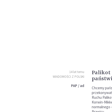
Palikot
14 lat temu
WIADOMOŚCI Z POLSKI
państwi
PAP / ad
Chcemy pań
przekonywał w
Ruchu Paliko
Korwin-Mikk
normalnego 
Prawicy.