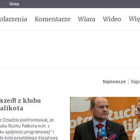
g
Sklep
Wię
darzenia
Komentarze
Wiara
Wideo
Najnowsze
Najp
szedł z klubu
alikota
z Dziadzio poinformował, że
ubu Ruchu Palikota m.in. z
u spójności programowej" i
do koła poselskiego Inicjatywa