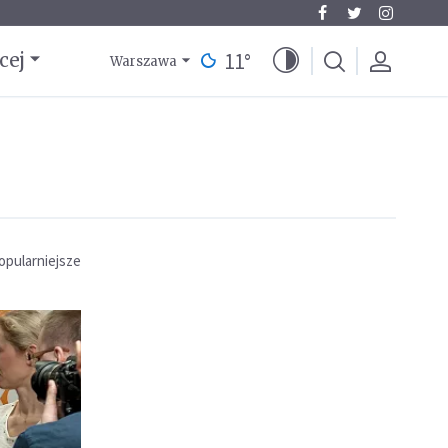
11
°
cej
Warszawa
opularniejsze