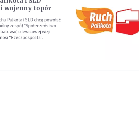
alikota i SLD
i wojenny topór
hu Palikota i SLD chcą powołać
pólny zespół "Społeczeństwo
ebatować o lewicowej wizji
nosi "Rzeczpospolita".