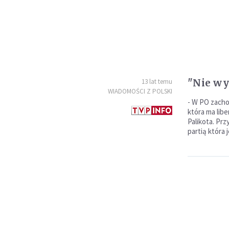
"Nie wy
13 lat temu
WIADOMOŚCI Z POLSKI
- W PO zacho
która ma libe
Palikota. Prz
partią która