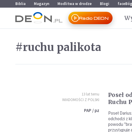
Przejdź do menu głównego
Przejdź do treści
Biblia
Magazyn
Modlitwa w drodze
Blogi
faceBó
Wy
Radio DEON
#ruchu palikota
Poseł od
13 lat temu
WIADOMOŚCI Z POLSKI
Ruchu P
PAP / pz
Poseł Darius
odchodzi z kl
powodu "brak
przystępuje 