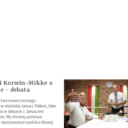
 i Korwin-Mikke o
e - debata
stwa nowoczesnego -
 niedzielę Janusz Palikot, lider
ta w debacie z Januszem
em. My chcemy państwa
- ripostował przywódca Nowej