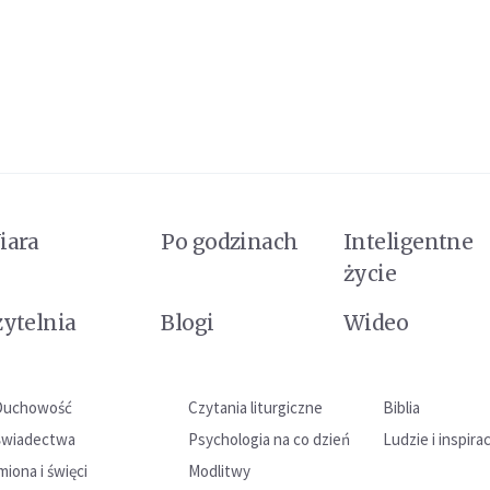
iara
Po godzinach
Inteligentne
życie
zytelnia
Blogi
Wideo
Duchowość
Czytania liturgiczne
Biblia
Świadectwa
Psychologia na co dzień
Ludzie i inspira
miona i święci
Modlitwy