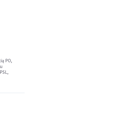
cią PO,
hu
 PSL,