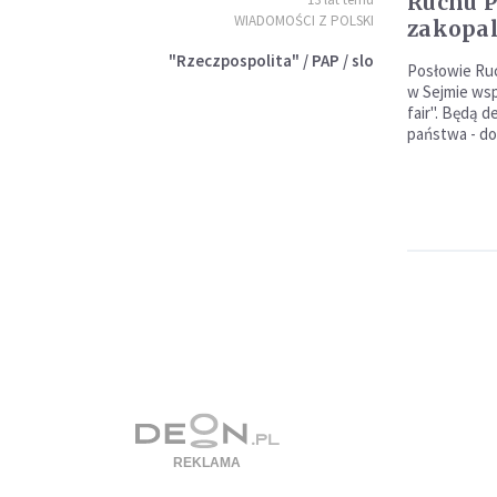
Ruchu P
WIADOMOŚCI Z POLSKI
zakopal
"Rzeczpospolita" / PAP / slo
Posłowie Ruc
w Sejmie ws
fair". Będą d
państwa - do