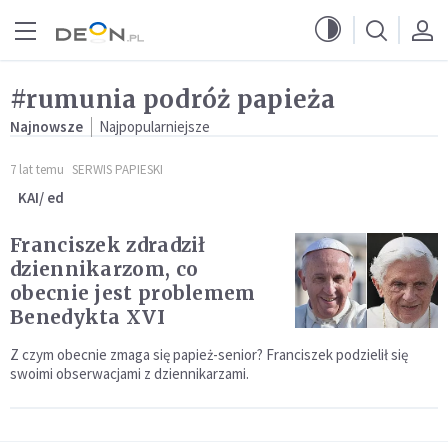
Przejdź do menu głównego
Przejdź do treści
#rumunia podróż papieża
Najnowsze
Najpopularniejsze
7 lat temu
SERWIS PAPIESKI
KAI/ ed
Franciszek zdradził
dziennikarzom, co
obecnie jest problemem
Benedykta XVI
Z czym obecnie zmaga się papież-senior? Franciszek podzielił się
swoimi obserwacjami z dziennikarzami.