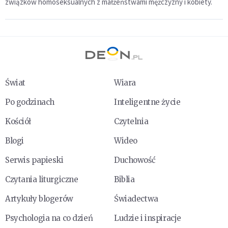
związków homoseksualnych z małżeństwami mężczyzny i kobiety.
Świat
Wiara
Po godzinach
Inteligentne życie
Kościół
Czytelnia
Blogi
Wideo
Serwis papieski
Duchowość
Czytania liturgiczne
Biblia
Artykuły blogerów
Świadectwa
Psychologia na co dzień
Ludzie i inspiracje