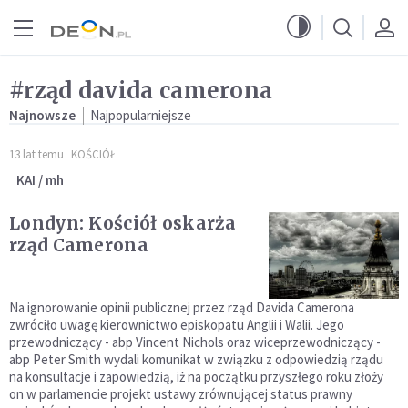
Przejdź do menu głównego
Przejdź do treści
#rząd davida camerona
Najnowsze
Najpopularniejsze
13 lat temu
KOŚCIÓŁ
KAI / mh
Londyn: Kościół oskarża
rząd Camerona
Na ignorowanie opinii publicznej przez rząd Davida Camerona
zwróciło uwagę kierownictwo episkopatu Anglii i Walii. Jego
przewodniczący - abp Vincent Nichols oraz wiceprzewodniczący -
abp Peter Smith wydali komunikat w związku z odpowiedzią rządu
na konsultacje i zapowiedzią, iż na początku przyszłego roku złoży
on w parlamencie projekt ustawy zrównującej status prawny