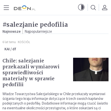
Przejdź do menu głównego
Przejdź do treści
#salezjanie pedofilia
Najnowsze
Najpopularniejsze
6 lat temu
KOŚCIÓŁ
KAI / df
Chile: salezjanie
przekazali wymiarowi
sprawiedliwości
materiały w sprawie
pedofilii
Władze Towarzystwa Salezjańskiego w Chile przekazały wymiarowi
ścigania tego kraju informacje dotyczące trzech swoich kapłanów
podejrzanych o pedofilię. Dodatkowe informacje mogą rzucić światło
na ewentualne okoliczności przestępstw, o które oskarżani są ci