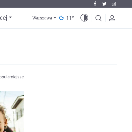
11
°
cej
Warszawa
opularniejsze