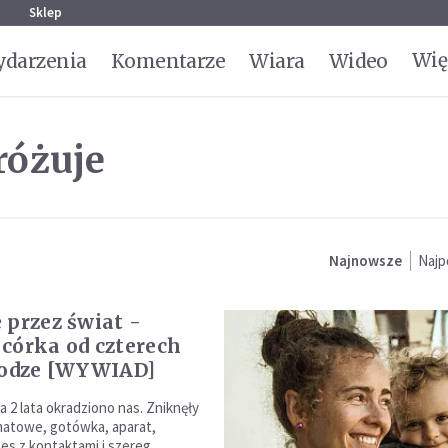
g
Sklep
Wię
darzenia
Komentarze
Wiara
Wideo
óżuje
Najnowsze
Najp
 przez świat -
córka od czterech
rodze [WYWIAD]
a 2 lata okradziono nas. Zniknęły
matowe, gotówka, aparat,
es z kontaktami i szereg