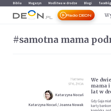
Przejdź do menu głównego
Przejdź do treści
Biblia
Magazyn
Modlitwa w drodze
Blogi
faceBó
Wy
Radio DEON
#samotna mama podr
We dwie
7 lat temu
STYL ŻYCIA
mama i 
lat w d
Katarzyna Nocuń
Gdy Gaja miał
Katarzyna Nocuń / Joanna Nowak
karty banko
komórka, not