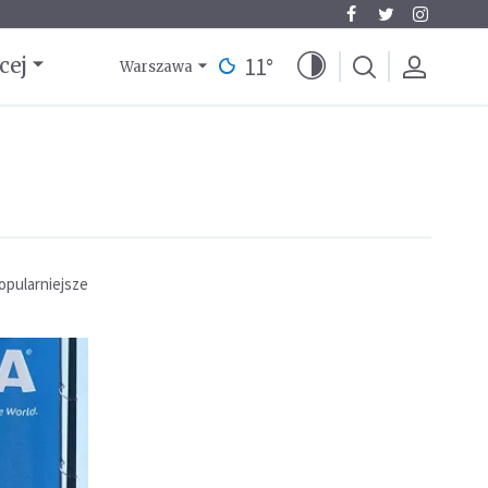
11
°
cej
Warszawa
opularniejsze