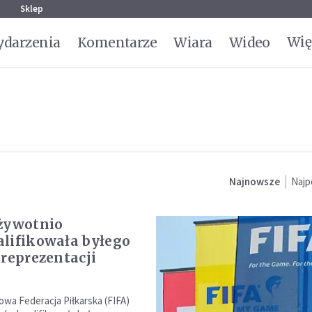
g
Sklep
Wię
darzenia
Komentarze
Wiara
Wideo
Najnowsze
Najp
żywotnio
lifikowała byłego
 reprezentacji
wa Federacja Piłkarska (FIFA)