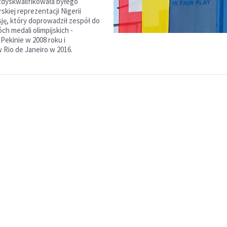
dyskwalifikowała byłego
rskiej reprezentacji Nigerii
ję, który doprowadził zespół do
ch medali olimpijskich -
Pekinie w 2008 roku i
Rio de Janeiro w 2016.