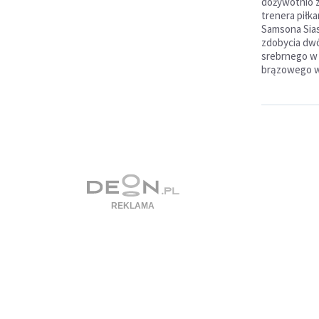
dożywotnio z
trenera piłka
Samsona Sias
zdobycia dwó
srebrnego w 
brązowego w 