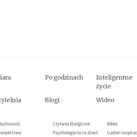
iara
Po godzinach
Inteligentne
życie
zytelnia
Blogi
Wideo
Duchowość
Czytania liturgiczne
Biblia
Świadectwa
Psychologia na co dzień
Ludzie i inspira