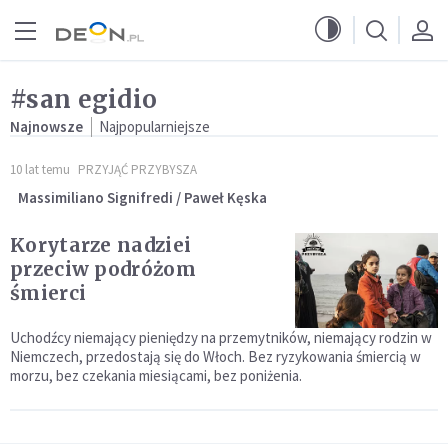
Przejdź do menu głównego
Przejdź do treści
#san egidio
Najnowsze
Najpopularniejsze
10 lat temu
PRZYJĄĆ PRZYBYSZA
Massimiliano Signifredi / Paweł Kęska
Korytarze nadziei
przeciw podróżom
śmierci
Uchodźcy niemający pieniędzy na przemytników, niemający rodzin w
Niemczech, przedostają się do Włoch. Bez ryzykowania śmiercią w
morzu, bez czekania miesiącami, bez poniżenia.