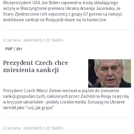
Wiceprezydent USA Joe Biden zapewnił w środę składającego
wizytę w Waszyngtonie premiera Ukrainy Arsenija Jaceniuka, że
Stany Zjednoczone i ich sojusznicy z grupy G7 gotowi są nałożyć
dodatkowe sankcje na Rosję jeśli okaże się to konieczne.
11 lat temu
WIADOMOŚCI ZE ŚWIATA
PAP / drr
Prezydent Czech chce
zniesienia sankcji
Prezydent Czech Milosz Zeman wezwał w piątek do zniesienia
sankcji gospodarczych, nałożonych przez Zachód na Rosję za jej rolę
w kryzysie ukraińskim - podały czeskie media. Sytuację na Ukrainie
określił jako "coś, jak grypa".
11 lat temu
WIADOMOŚCI ZE ŚWIATA