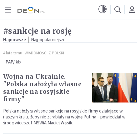
Przejdź do menu głównego
Przejdź do treści
#sankcje na rosję
Najnowsze
Najpopularniejsze
4 lata temu
WIADOMOŚCI Z POLSKI
PAP/ kb
Wojna na Ukrainie.
"Polska nałożyła własne
sankcje na rosyjskie
firmy"
Polska nałożyła własne sankcje na rosyjskie firmy działające w
naszym kraju, żeby nie zarabiały na wojnę Putina – powiedział w
środę wiceszef MSWiA Maciej Wąsik.