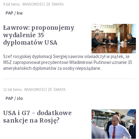
9 lat temu
WIADOMOŚCI ZE ŚWIATA
PAP / kw
Ławrow: proponujemy
wydalenie 35
dyplomatów USA
Szef rosyjskiej dyplomacji Siergiej Ławrow oświadczył w piątek, że
MSZ zaproponował prezydentowi Władimirowi Putinowi uznanie 35
amerykańskich dyplomatów za osoby niepożądane.
11 lat temu
WIADOMOŚCI ZE ŚWIATA
PAP / slo
USA i G7 - dodatkowe
sankcje na Rosję?