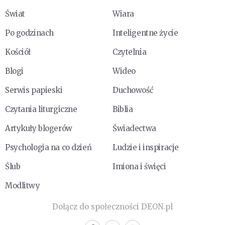
Świat
Wiara
Po godzinach
Inteligentne życie
Kościół
Czytelnia
Blogi
Wideo
Serwis papieski
Duchowość
Czytania liturgiczne
Biblia
Artykuły blogerów
Świadectwa
Psychologia na co dzień
Ludzie i inspiracje
Ślub
Imiona i święci
Modlitwy
Dołącz do społeczności DEON.pl