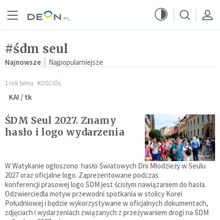
Przejdź do menu głównego
Przejdź do treści
#śdm seul
Najnowsze
Najpopularniejsze
1 rok temu
KOŚCIÓŁ
KAI / tk
ŚDM Seul 2027. Znamy
hasło i logo wydarzenia
W Watykanie ogłoszono hasło Światowych Dni Młodzieży w Seulu
2027 oraz oficjalne logo. Zaprezentowane podczas
konferencji prasowej logo ŚDM jest ścisłym nawiązaniem do hasła.
Odzwierciedla motyw przewodni spotkania w stolicy Korei
Południowej i będzie wykorzystywane w oficjalnych dokumentach,
zdjęciach i wydarzeniach związanych z przeżywaniem drogi na ŚDM