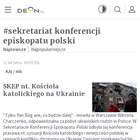
Przejdź do menu głównego
Przejdź do treści
#sekretariat konferencji
episkopatu polski
Najnowsze
Najpopularniejsze
11 lat temu
KOŚCIÓŁ
KAI / mh
SKEP nt. Kościoła
katolickiego na Ukrainie
"Tylko Pan Bóg wie, co będzie dalej" - mówiła w Warszawie Wiktoria
Charczenko, odpowiedzialna za pobyt ukraińskich rodzin w Polsce. W
Sekretariacie Konferencji Episkopatu Polski odbyła się konferencja
prasowa nt. sytuacji Kościoła katolickiego i mniejszości polskiej w
rejonach konfliktu zbrojnego na Ukrainie. Gościem spotkania był bp