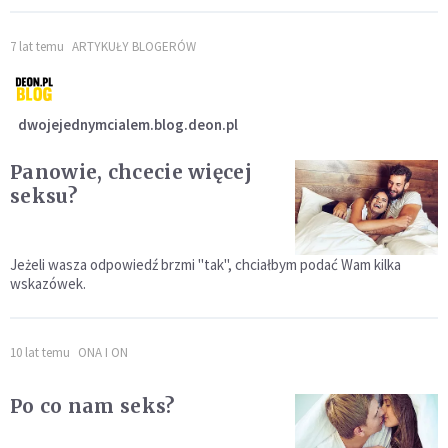
7 lat temu
ARTYKUŁY BLOGERÓW
dwojejednymcialem.blog.deon.pl
Panowie, chcecie więcej
seksu?
Jeżeli wasza odpowiedź brzmi "tak", chciałbym podać Wam kilka
wskazówek.
10 lat temu
ONA I ON
Po co nam seks?