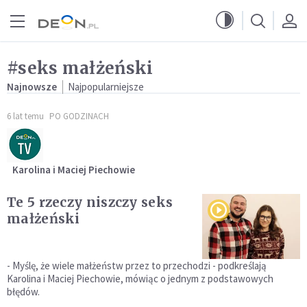
Przejdź do menu głównego
Przejdź do treści
#seks małżeński
Najnowsze
Najpopularniejsze
6 lat temu
PO GODZINACH
Karolina i Maciej Piechowie
Te 5 rzeczy niszczy seks
małżeński
- Myślę, że wiele małżeństw przez to przechodzi - podkreślają
Karolina i Maciej Piechowie, mówiąc o jednym z podstawowych
błędów.