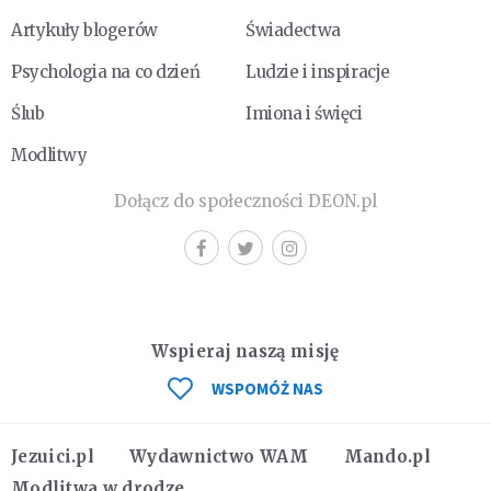
Artykuły blogerów
Świadectwa
Psychologia na co dzień
Ludzie i inspiracje
Ślub
Imiona i święci
Modlitwy
Dołącz do społeczności DEON.pl
Wspieraj naszą misję
WSPOMÓŻ NAS
Jezuici.pl
Wydawnictwo WAM
Mando.pl
Modlitwa w drodze