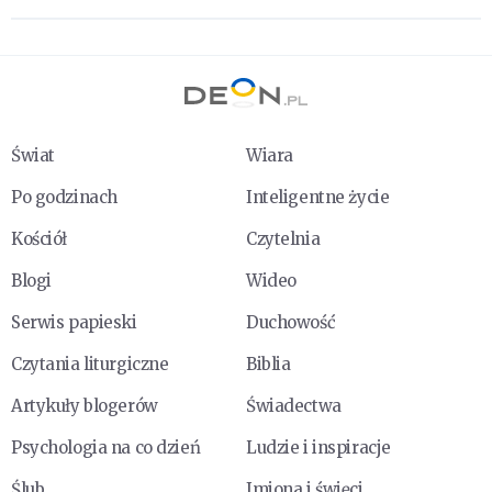
Świat
Wiara
Po godzinach
Inteligentne życie
Kościół
Czytelnia
Blogi
Wideo
Serwis papieski
Duchowość
Czytania liturgiczne
Biblia
Artykuły blogerów
Świadectwa
Psychologia na co dzień
Ludzie i inspiracje
Ślub
Imiona i święci