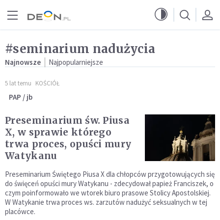
Przejdź do menu głównego
Przejdź do treści
#seminarium nadużycia
Najnowsze
Najpopularniejsze
5 lat temu
KOŚCIÓŁ
PAP / jb
Preseminarium św. Piusa
X, w sprawie którego
trwa proces, opuści mury
Watykanu
Preseminarium Świętego Piusa X dla chłopców przygotowujących się
do święceń opuści mury Watykanu - zdecydował papież Franciszek, o
czym poinformowało we wtorek biuro prasowe Stolicy Apostolskiej.
W Watykanie trwa proces ws. zarzutów nadużyć seksualnych w tej
placówce.